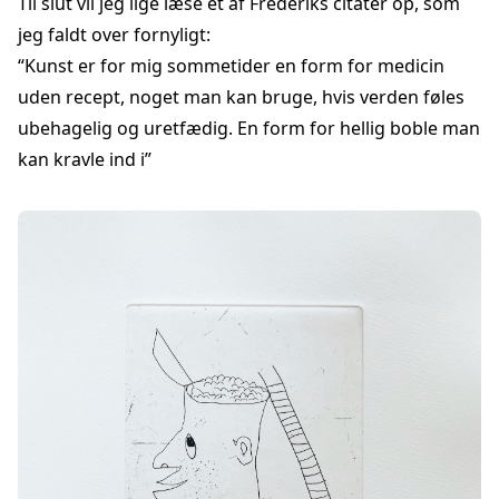
Til slut vil jeg lige læse et af Frederiks citater op, som
jeg faldt over fornyligt:
“Kunst er for mig sommetider en form for medicin
uden recept, noget man kan bruge, hvis verden føles
ubehagelig og uretfædig. En form for hellig boble man
kan kravle ind i”