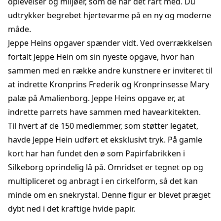
oplevelser og miljøer, som de har det rart med. Du
udtrykker begrebet hjertevarme på en ny og moderne
måde.
Jeppe Heins opgaver spænder vidt. Ved overrækkelsen
fortalt Jeppe Hein om sin nyeste opgave, hvor han
sammen med en række andre kunstnere er inviteret til
at indrette Kronprins Frederik og Kronprinsesse Mary
palæ på Amalienborg. Jeppe Heins opgave er, at
indrette parrets have sammen med havearkitekten.
Til hvert af de 150 medlemmer, som støtter legatet,
havde Jeppe Hein udført et eksklusivt tryk. På gamle
kort har han fundet den ø som Papirfabrikken i
Silkeborg oprindelig lå på. Omridset er tegnet op og
multipliceret og anbragt i en cirkelform, så det kan
minde om en snekrystal. Denne figur er blevet præget
dybt ned i det kraftige hvide papir.